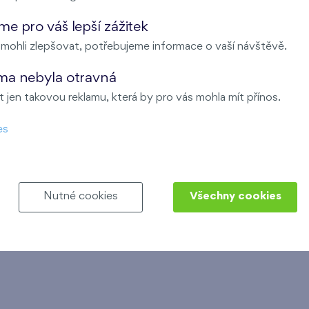
Připojte se k nám a staňte se součástí restaura
e pro váš lepší zážitek
ohli zlepšovat, potřebujeme informace o vaší návštěvě.
ma nebyla otravná
 jen takovou reklamu, která by pro vás mohla mít přínos.
es
rukturovaného životopisu v českém jazyce včetně fotografie na adr
Nutné cookies
Všechny cookies