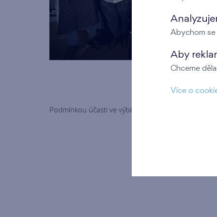
Analyzujem
Abychom se m
Aby rekla
Chceme dělat
Více o cooki
Podmínkou účasti ve výběrovém řízení je zaslání st