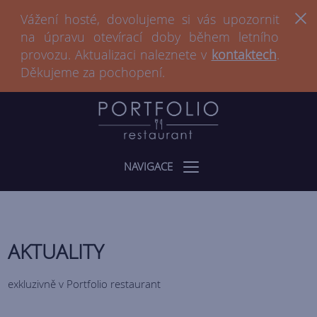
Vážení hosté, dovolujeme si vás upozornit
na úpravu otevírací doby během letního
provozu. Aktualizaci naleznete v
kontaktech
.
Děkujeme za pochopení.
NAVIGACE
AKTUALITY
exkluzivně v Portfolio restaurant