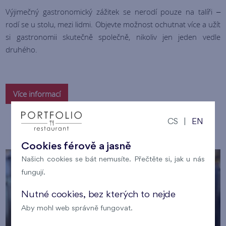
Výjimečný gastronomický zážitek se nerodí pouze na talíři –
rodí se u stolu, mezi lidmi. Objevte možnost ochutnat více a užít
si gastronomii skutečně společně, nikoliv jen jeden vedle
druhého.
Více informací
CS
|
EN
Cookies férově a jasně
Našich cookies se bát nemusíte. Přečtěte si, jak u nás
fungují.
Nutné cookies, bez kterých to nejde
Aby mohl web správně fungovat.