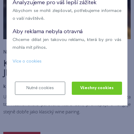
Analyzujeme pro váš lepší zážitek
Abychom se mohli zlepšovat, potřebujeme informace
o vaší návštěvě.
Aby reklama nebyla otravná
Chceme dělat jen takovou reklamu, která by pro vás
mohla mít přínos.
Novinka v Portfoliu
KDO ŘÍKÁ, ŽE DEGUSTACE PATŘÍ
Více o cookies
JEN VÍNU?
k menu i samostatně
Nutné cookies
Všechny cookies
U nás nově párujeme i bez alkoholu – a rozhodně to stojí za
to. Nealkoholické párování, které baví, překvapuje a funguje
stejně dobře jako klasický wine pairing.