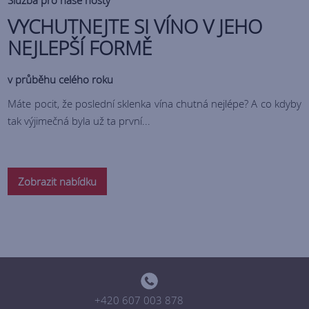
Služba pro naše hosty
VYCHUTNEJTE SI VÍNO V JEHO
NEJLEPŠÍ FORMĚ
v průběhu celého roku
Máte pocit, že poslední sklenka vína chutná nejlépe? A co kdyby
tak výjimečná byla už ta první...
Zobrazit nabídku
+420 607 003 878