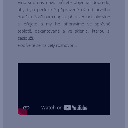
Víno si u nás navíc můžete objednat dopředu,
aby bylo perfektně připravené už od prvního
doušku. Stačí nám napsat při rezervaci, jaké víno
si přejete a my ho připravíme ve správné
teplotě, dekantované a ve sklenici, kterou si
zaslouží.
Podívejte se na celý rozhovor...