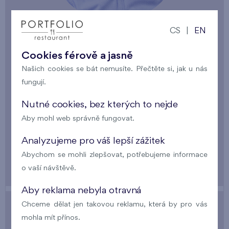
CS
|
EN
Pavel Barták,
manažer restaurace
Cookies férově a jasně
Našich cookies se bát nemusíte. Přečtěte si, jak u nás
Pavel je charismatický a empatický muž plný
fungují.
elánu a nadšení pro každého hosta. Jeho jiskry v
očích ho vždy prozradí. Bude připraven vám
Nutné cookies, bez kterých to nejde
naslouchat, aby vám vzápětí splnil každé přání.
Aby mohl web správně fungovat.
Analyzujeme pro váš lepší zážitek
Abychom se mohli zlepšovat, potřebujeme informace
o vaší návštěvě.
Aby reklama nebyla otravná
Chceme dělat jen takovou reklamu, která by pro vás
NÁŠ PŘÍSTUP K VÍNŮM
mohla mít přínos.