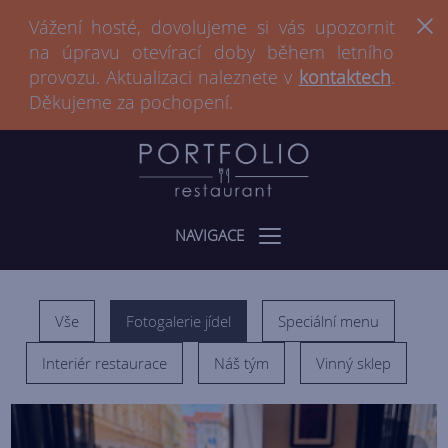
Vážení hosté, dovolujeme si vás upozornit
na úpravu otevírací doby během letního
provozu. Aktualizaci naleznete v
kontaktech
.
Děkujeme za pochopení.
NAVIGACE
Vše
Fotogalerie jídel
Speciální menu
Interiér restaurace
Náš tým
Vinný sklep