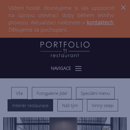
Vážení hosté, dovolujeme si vás upozornit
na úpravu otevírací doby během letního
provozu. Aktualizaci naleznete v
kontaktech
.
Děkujeme za pochopení.
NAVIGACE
Vše
Fotogalerie jídel
Speciální menu
Interiér restaurace
Náš tým
Vinný sklep