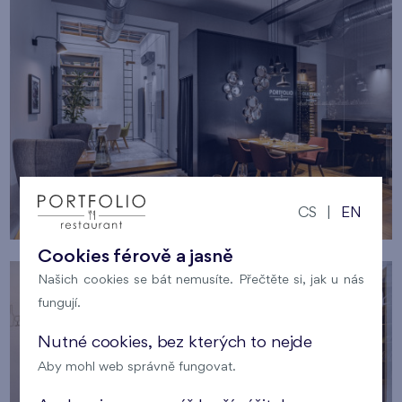
CS
|
EN
Cookies férově a jasně
Našich cookies se bát nemusíte. Přečtěte si, jak u nás
fungují.
Nutné cookies, bez kterých to nejde
Aby mohl web správně fungovat.