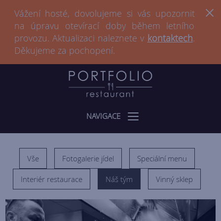
Vážení hosté, dovolujeme si vás upozornit
na úpravu otevírací doby během letního
provozu. Aktualizaci naleznete v
kontaktech
.
Děkujeme za pochopení.
NAVIGACE
Vše
Fotogalerie jídel
Speciální menu
Interiér restaurace
Náš tým
Vinný sklep